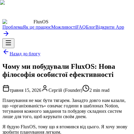
FluxOS
Проблема
Як це працює
Можливості
FAQ
Блог
Відкрити App
Назад до блогу
Чому ми побудували FluxOS: Нова
філософія особистої ефективності
травня 15, 2026
Сергій (Founder)
2
min read
Планування не має бути тягарем. Занадто довго нам казали,
що «організованість» означає години в шаблонах Notion,
тегування кожного завдання та побудову складних систем
лише для того, щоб керувати своїм днем.
Я будую FluxOS, тому що я втомився від цього. Я хочу знову
зробити планування легким.