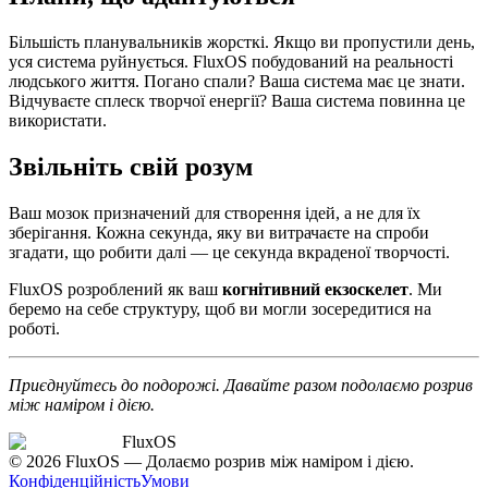
Більшість планувальників жорсткі. Якщо ви пропустили день,
уся система руйнується. FluxOS побудований на реальності
людського життя. Погано спали? Ваша система має це знати.
Відчуваєте сплеск творчої енергії? Ваша система повинна це
використати.
Звільніть свій розум
Ваш мозок призначений для створення ідей, а не для їх
зберігання. Кожна секунда, яку ви витрачаєте на спроби
згадати, що робити далі — це секунда вкраденої творчості.
FluxOS розроблений як ваш
когнітивний екзоскелет
. Ми
беремо на себе структуру, щоб ви могли зосередитися на
роботі.
Приєднуйтесь до подорожі. Давайте разом подолаємо розрив
між наміром і дією.
FluxOS
© 2026 FluxOS — Долаємо розрив між наміром і дією.
Конфіденційність
Умови