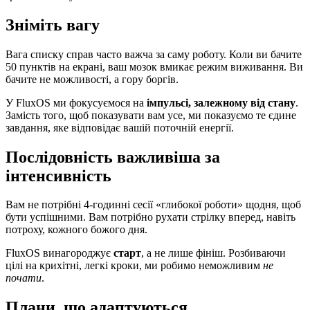
Зніміть вагу
Вага списку справ часто важча за саму роботу. Коли ви бачите
50 пунктів на екрані, ваш мозок вмикає режим виживання. Ви
бачите не можливості, а гору боргів.
У FluxOS ми фокусуємося на
імпульсі, залежному від стану
.
Замість того, щоб показувати вам усе, ми показуємо те єдине
завдання, яке відповідає вашій поточній енергії.
Послідовність важливіша за
інтенсивність
Вам не потрібні 4-годинні сесії «глибокої роботи» щодня, щоб
бути успішними. Вам потрібно рухати стрілку вперед, навіть
потроху, кожного божого дня.
FluxOS винагороджує
старт
, а не лише фініш. Розбиваючи
цілі на крихітні, легкі кроки, ми робимо неможливим
не
почати
.
Плани, що адаптуються